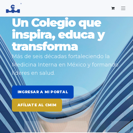
Un Colegio que
inspira, educa y
transforma
Más de seis décadas fortaleciendo la
Medicina Interna en México y formando
líderes en salud.
INGRESAR A MI PORTAL
AFÍLIATE AL CMIM